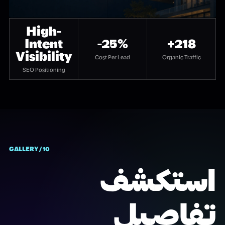
High-
Intent
-25%
+218
Visibility
Cost Per Lead
Organic Traffic
SEO Positioning
10 / GALLERY
استكشف
تفاصيل