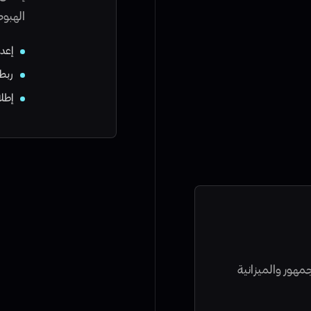
الهبوط
إعداد Meta وds
ربط 
إطل
هور والميزانية