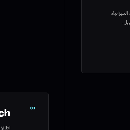
الميزانية،
يل.
03
ch
إطلاق 