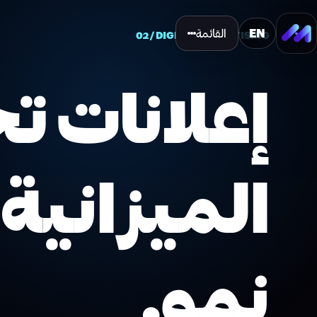
EN
القائمة
02 / DIGITAL ADVERTISING
إعلانات ت
الميزانية 
نمو.