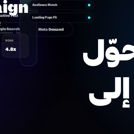
ign
Audience Match
e
ative Test
Landing Page Fit
gle Search
Meta Demand
Audience
Intent
حوّل
ROAS
4.8x
إلى