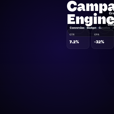
Campa
Engin
Cre
Goo
Conversion
Budget
Creative
CTR
CPA
7.2%
-32%