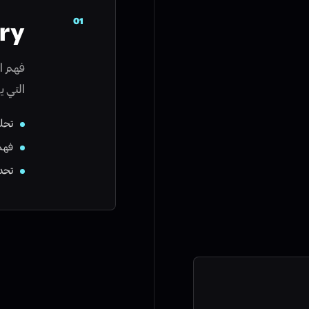
01
ry
فهم ال
التي ي
تحل
فهم
تحد